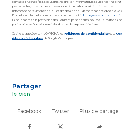
contacté l'Agence / le Réseau, que vos droits « Informatique et Libertés » ne sont
pas respectés, vous pouvez adresser une réclamation à la CNIL. Nous vous
informons de l’existence de la liste d'opposition au démarchage téléphonique «
Bloctel », sur laquelle vous pouvez vous inscrire ici :
https://www.bloctel.gouv.fr
.
Dans le cadre de la protection des Données personnelles, nous vous invitons à ne
pas inscrire de Données sensibles dans le champ de saisie libre.
Ce site est protégé par reCAPTCHA, les
Politiques de Confidentialité
et es
Con
ditions d'utilisation
de Google s'appliquent.
partager
le bien
Facebook
Twitter
Plus de partage