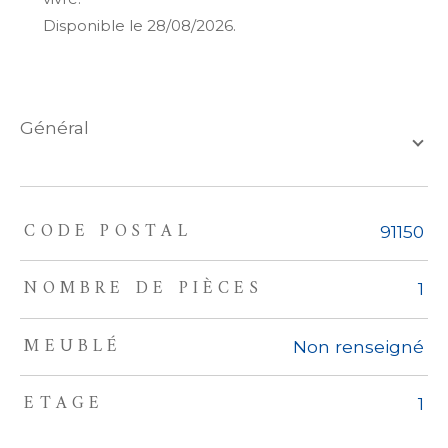
Disponible le 28/08/2026.
général
CODE POSTAL
TRAD_ZEPHYR_Caracteristique
TRAD_ZEPHYR_Valeurs
91150
NOMBRE DE PIÈCES
1
MEUBLÉ
Non renseigné
ETAGE
1