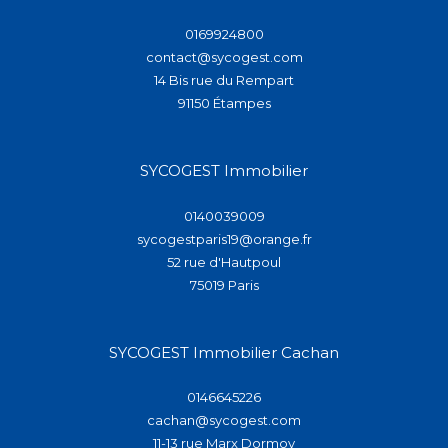
0169924800
contact@sycogest.com
14 Bis rue du Rempart
91150
étampes
SYCOGEST Immobilier
0140039009
sycogestparis19@orange.fr
52 rue d'Hautpoul
75019
paris
SYCOGEST Immobilier Cachan
0146645226
cachan@sycogest.com
11-13 rue Marx Dormoy