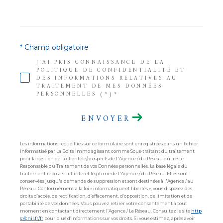
* Champ obligatoire
J'AI PRIS CONNAISSANCE DE LA
POLITIQUE DE CONFIDENTIALITÉ ET
DES INFORMATIONS RELATIVES AU
TRAITEMENT DE MES DONNÉES
PERSONNELLES (*)*
ENVOYER
Les informations recueillies sur ce formulaire sont enregistrées dans un fichier
informatisé par La Boite Immo agissant comme Sous-traitant du traitement
pour la gestion de la clientèle/prospects de l'Agence / du Réseau qui reste
Responsable du Traitement de vos Données personnelles. La base légale du
traitement repose sur l'intérêt légitime de l'Agence / du Réseau. Elles sont
conservées jusqu'à demande de suppression et sont destinées à l'Agence / au
Réseau. Conformément à la loi « informatique et libertés », vous disposez des
droits d’accès, de rectification, d’effacement, d’opposition, de limitation et de
portabilité de vos données. Vous pouvez retirer votre consentement à tout
moment en contactant directement l’Agence / Le Réseau. Consultez le site
http
s://cnil.fr/fr
pour plus d’informations sur vos droits. Si vous estimez, après avoir