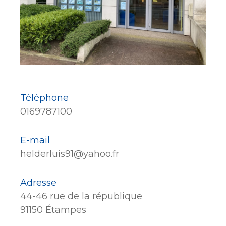
Téléphone
0169787100
E-mail
helderluis91@yahoo.fr
Adresse
44-46 rue de la république
91150 Étampes