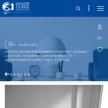
Fr
V
o
r
e
r
e
c
e
c
e
0
AGENCE IMMOBILIÈRE ÉTAMPES, PARIS 19 ET CACHAN
LOCATION
ETAMPES
APPARTEMENT
T1
APPARTEMENT ETAMPES 1 PIECE S 17 74 M2
RETOUR