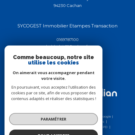
94230
cachan
SYCOGEST Immobilier Etampes Transaction
0169787100
helderluis91@yahoo.fr
44-46 rue de la république
Comme beaucoup, notre site
91150
étampes
utilise les cookies
On aimerait vous accompagner pendant
votre visite.
Adhérents
En poursuivant, vous acceptez l'utilisation des
cookies par ce site, afin de vous proposer des
contenus adaptés et réaliser des statistiques !
© 2026 | Tous droits réservés | Traduction powered by Google |
PARAMÉTRER
Nos honoraires
Plan du site
Mentions légales
Charte RGPD
Admin
Nos liens
Politique RGPD
Cookies