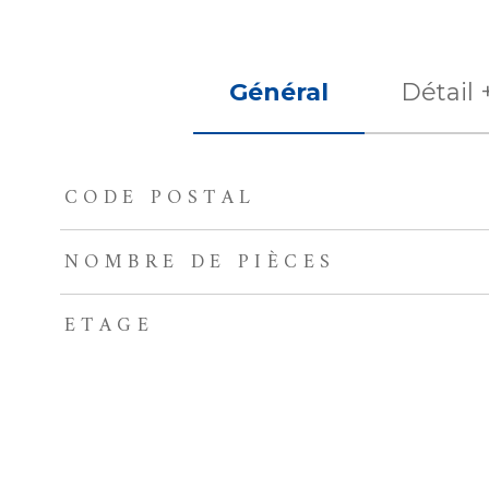
Général
Détail 
CODE POSTAL
TRAD_ZEPHYR_Caracteristique
TRAD_ZEPHYR_Val
NOMBRE DE PIÈCES
ETAGE