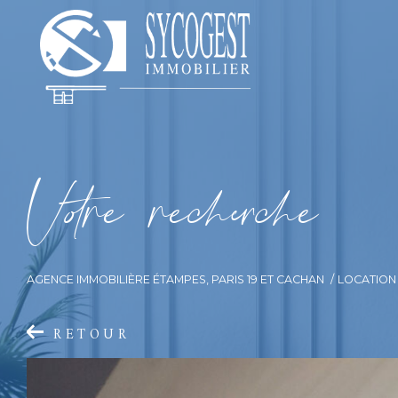
V
o
r
e
r
e
c
e
c
e
AGENCE IMMOBILIÈRE ÉTAMPES, PARIS 19 ET CACHAN
LOCATION
RETOUR