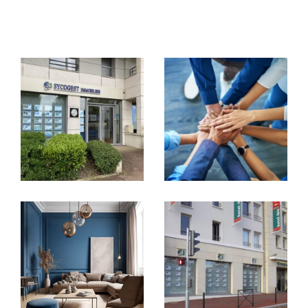
l’administration des immeubles en
copropriété, notre expérience, notre
réactivité et notre disponibilité (6 jours/7) sont
nos principaux atouts.
Vente immobilière à Étampes, Cachan
et Paris 19
Que vous envisagiez de vendre ou d'acheter
un bien immobilier,
SYCOGEST Immobilier
est là pour vous guider à chaque étape. Nous
mettons à votre disposition une sélection
d'
an
nonces immobilières à Étampes
,
vous
assistons dans l'
achat de votre bien à Cacha
n
, et vous accompagnons dans la
vente à Par
is 19
. Nos agents, fins connaisseurs du marché
local, s'engagent à vous offrir un service
personnalisé et à vous aider à concrétiser vos