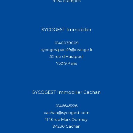
91150
étampes
SYCOGEST Immobilier
0140039009
sycogestparis19@orange.fr
52 rue d'Hautpoul
75019
paris
SYCOGEST Immobilier Cachan
0146645226
cachan@sycogest.com
11-13 rue Marx Dormoy
94230
cachan