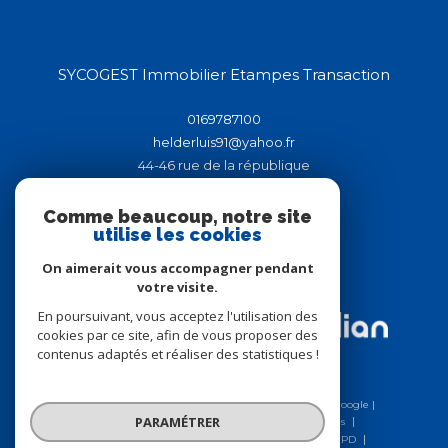
SYCOGEST Immobilier Etampes Transaction
0169787100
helderluis91@yahoo.fr
44-46 rue de la république
91150
étampes
Comme beaucoup, notre site
utilise les cookies
On aimerait vous accompagner pendant
Adhérents
votre visite.
En poursuivant, vous acceptez l'utilisation des
cookies par ce site, afin de vous proposer des
contenus adaptés et réaliser des statistiques !
© 2026 | Tous droits réservés | Traduction powered by Google |
PARAMÉTRER
Nos honoraires
Plan du site
Mentions légales
Charte RGPD
Admin
Nos liens
Politique RGPD