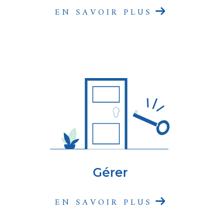
Paris 19. Notre équipe se tient à votre
EN SAVOIR PLUS
disposition pour vous offrir des conseils
personnalisés et vous accompagner dans
toutes vos démarches. Avec SYCOGEST
Immobilier, vous avez l'assurance d'une
expertise reconnue et d'un service de qualité
pour tous vos besoins immobiliers.
SYCOGEST Immobilier, au coeur et acteur
du marché de l'Immobilier !
Gérer
EN SAVOIR PLUS