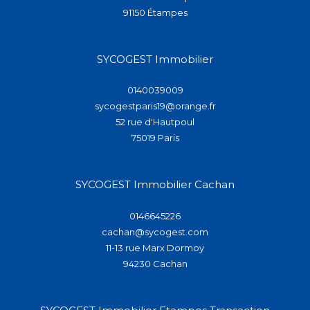
91150
étampes
SYCOGEST Immobilier
0140039009
sycogestparis19@orange.fr
52 rue d'Hautpoul
75019
paris
SYCOGEST Immobilier Cachan
0146645226
cachan@sycogest.com
11-13 rue Marx Dormoy
94230
cachan