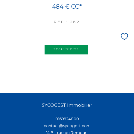
484 €
CC*
REF : 282
EXCLUSIVITÉ
SYCOGEST Immobilier
0169924800
contact@sycogest.com
14 Bis rue du Rempart