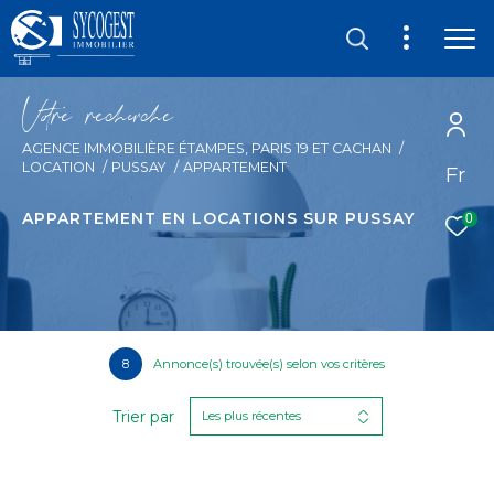
V
o
r
e
r
e
c
e
c
e
AGENCE IMMOBILIÈRE ÉTAMPES, PARIS 19 ET CACHAN
LOCATION
PUSSAY
APPARTEMENT
Fr
APPARTEMENT EN LOCATIONS SUR PUSSAY
0
8
Annonce(s) trouvée(s) selon vos critères
Trier par
Les plus récentes