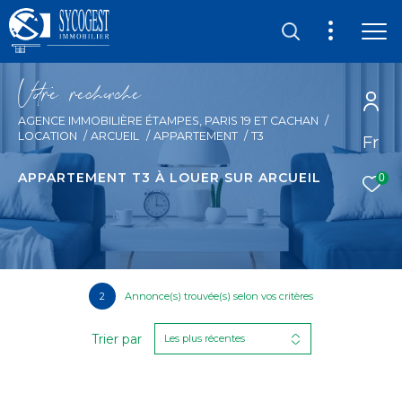
V
o
r
e
r
e
c
e
c
e
AGENCE IMMOBILIÈRE ÉTAMPES, PARIS 19 ET CACHAN
LOCATION
ARCUEIL
APPARTEMENT
T3
Fr
APPARTEMENT T3 À LOUER SUR ARCUEIL
0
2
Annonce(s) trouvée(s) selon vos critères
Trier par
Les plus récentes