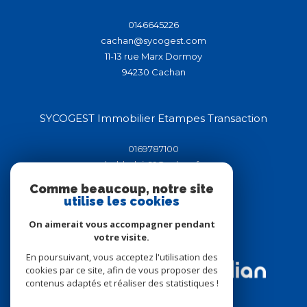
0146645226
cachan@sycogest.com
11-13 rue Marx Dormoy
94230
cachan
SYCOGEST Immobilier Etampes Transaction
0169787100
helderluis91@yahoo.fr
44-46 rue de la république
Comme beaucoup, notre site
91150
étampes
utilise les cookies
On aimerait vous accompagner pendant
votre visite.
Adhérents
En poursuivant, vous acceptez l'utilisation des
cookies par ce site, afin de vous proposer des
contenus adaptés et réaliser des statistiques !