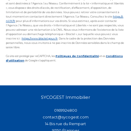
et sont destinées à l'Agence / au Réseau. Conformément à la loi « informatique et libertés
», vous disposez des droits d’accès, de rectification, d’effacement, d’opposition, de
limitation et de portabilité de vos données. Vous pouvez retirer votre consentement à
tout moment en contactant directement l’Agence / Le Réseau. Consultez le site
https://c
nil.fr/fr
pour plus d’informations sur vos droits. Si vous estimez, après avoir contacté
l'Agence / le Réseau, que vos droits « Informatique et Libertés » ne sont pas respectés, vous
pouvez adresser une réclamation à la CNIL. Nous vous informons de l’existence de la liste
d'opposition au démarchage téléphonique « Bloctel », sur laquelle vous pouvez vous
inscrire ici :
https://www.bloctel.gouv.fr
. Dans le cadre de la protection des Données
personnelles, nous vous invitons à ne pas inscrire de Données sensibles dans le champ de
saisie libre.
Ce site est protégé par reCAPTCHA, les
Politiques de Confidentialité
et es
Conditions
d'utilisation
de Google s'appliquent.
SYCOGEST Immobilier
0169924800
contact@sycogest.com
14 Bis rue du Rempart
91150
étampes