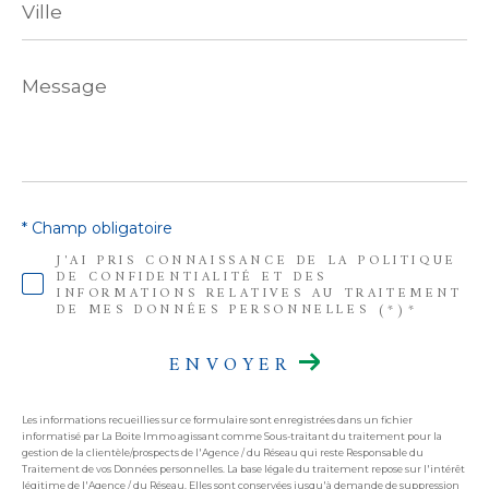
Message
*
* Champ obligatoire
J'AI PRIS CONNAISSANCE DE LA POLITIQUE
DE CONFIDENTIALITÉ ET DES
INFORMATIONS RELATIVES AU TRAITEMENT
DE MES DONNÉES PERSONNELLES (*)*
ENVOYER
Les informations recueillies sur ce formulaire sont enregistrées dans un fichier
informatisé par La Boite Immo agissant comme Sous-traitant du traitement pour la
gestion de la clientèle/prospects de l'Agence / du Réseau qui reste Responsable du
Traitement de vos Données personnelles. La base légale du traitement repose sur l'intérêt
légitime de l'Agence / du Réseau. Elles sont conservées jusqu'à demande de suppression