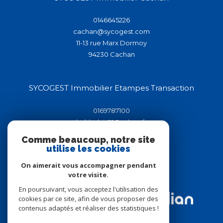
0146645226
cachan@sycogest.com
11-13 rue Marx Dormoy
94230
cachan
SYCOGEST Immobilier Etampes Transaction
0169787100
helderluis91@yahoo.fr
44-46 rue de la république
Comme beaucoup, notre site
91150
étampes
utilise les cookies
On aimerait vous accompagner pendant
votre visite.
Adhérents
En poursuivant, vous acceptez l'utilisation des
cookies par ce site, afin de vous proposer des
contenus adaptés et réaliser des statistiques !