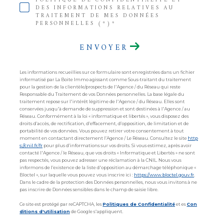
POLITIQUE DE CONFIDENTIALITÉ ET
DES INFORMATIONS RELATIVES AU
TRAITEMENT DE MES DONNÉES
PERSONNELLES (*)*
ENVOYER
Les informations recueillies sur ce formulaire sont enregistrées dans un fichier
informatisé par La Boite Immo agissant comme Sous-traitant du traitement
pour la gestion de la clientèle/prospects de l'Agence / du Réseau qui reste
Responsable du Traitement de vos Données personnelles. La base légale du
traitement repose sur l'intérêt légitime de l'Agence / du Réseau. Elles sont
conservées jusqu'à demande de suppression et sont destinées à l'Agence / au
Réseau. Conformément à la loi « informatique et libertés », vous disposez des
droits d’accès, de rectification, d’effacement, d’opposition, de limitation et de
portabilité de vos données. Vous pouvez retirer votre consentement à tout
moment en contactant directement l’Agence / Le Réseau. Consultez le site
http
s://cnil.fr/fr
pour plus d’informations sur vos droits. Si vous estimez, après avoir
contacté l'Agence / le Réseau, que vos droits « Informatique et Libertés » ne sont
pas respectés, vous pouvez adresser une réclamation à la CNIL. Nous vous
informons de l’existence de la liste d'opposition au démarchage téléphonique «
Bloctel », sur laquelle vous pouvez vous inscrire ici :
https://www.bloctel.gouv.fr
.
Dans le cadre de la protection des Données personnelles, nous vous invitons à ne
pas inscrire de Données sensibles dans le champ de saisie libre.
Ce site est protégé par reCAPTCHA, les
Politiques de Confidentialité
et es
Con
ditions d'utilisation
de Google s'appliquent.