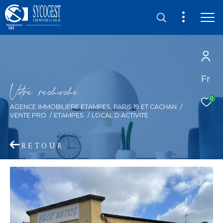
Fr
V
o
r
e
r
e
c
e
c
e
0
AGENCE IMMOBILIÈRE ÉTAMPES, PARIS 19 ET CACHAN
VENTE PRO
ETAMPES
LOCAL D ACTIVITE
RETOUR