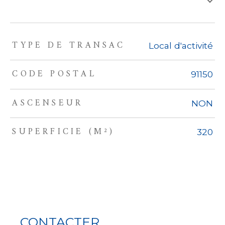
TYPE DE TRANSAC
TRAD_ZEPHYR_Caracteristique
TRAD_ZEPHYR_Valeurs
Local d'activité
CODE POSTAL
91150
ASCENSEUR
NON
SUPERFICIE (M²)
320
CONTACTER