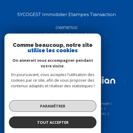
SYCOGEST Immobilier Etampes Transaction
0169787100
helderluis91@yahoo.fr
44-46 rue de la république
Comme beaucoup, notre site
91150
étampes
utilise les cookies
On aimerait vous accompagner pendant
votre visite.
Adhérents
En poursuivant, vous acceptez l'utilisation des
cookies par ce site, afin de vous proposer des
contenus adaptés et réaliser des statistiques !
© 2026 | Tous droits réservés | Traduction powered by Google |
PARAMÉTRER
Nos honoraires
Plan du site
Mentions légales
Charte RGPD
Admin
Nos liens
Politique RGPD
Cookies
TOUT ACCEPTER