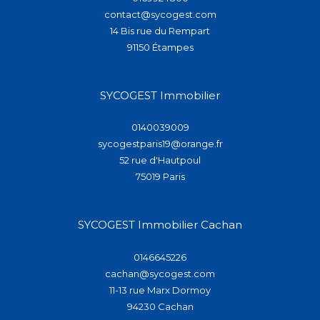
contact@sycogest.com
14 Bis rue du Rempart
91150
étampes
SYCOGEST Immobilier
0140039009
sycogestparis19@orange.fr
52 rue d'Hautpoul
75019
paris
SYCOGEST Immobilier Cachan
0146645226
cachan@sycogest.com
11-13 rue Marx Dormoy
94230
cachan