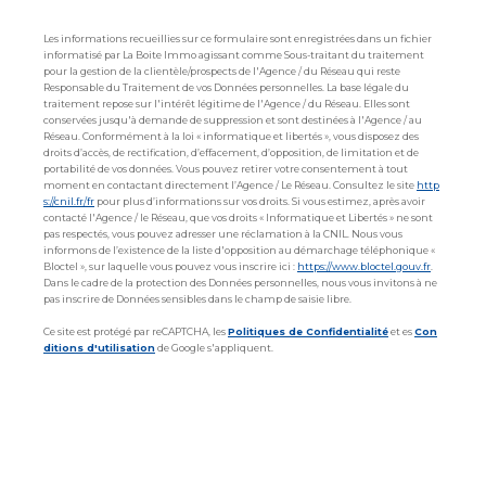
Les informations recueillies sur ce formulaire sont enregistrées dans un fichier
informatisé par La Boite Immo agissant comme Sous-traitant du traitement
pour la gestion de la clientèle/prospects de l'Agence / du Réseau qui reste
Responsable du Traitement de vos Données personnelles. La base légale du
traitement repose sur l'intérêt légitime de l'Agence / du Réseau. Elles sont
conservées jusqu'à demande de suppression et sont destinées à l'Agence / au
Réseau. Conformément à la loi « informatique et libertés », vous disposez des
droits d’accès, de rectification, d’effacement, d’opposition, de limitation et de
portabilité de vos données. Vous pouvez retirer votre consentement à tout
moment en contactant directement l’Agence / Le Réseau. Consultez le site
http
s://cnil.fr/fr
pour plus d’informations sur vos droits. Si vous estimez, après avoir
contacté l'Agence / le Réseau, que vos droits « Informatique et Libertés » ne sont
pas respectés, vous pouvez adresser une réclamation à la CNIL. Nous vous
informons de l’existence de la liste d'opposition au démarchage téléphonique «
Bloctel », sur laquelle vous pouvez vous inscrire ici :
https://www.bloctel.gouv.fr
.
Dans le cadre de la protection des Données personnelles, nous vous invitons à ne
pas inscrire de Données sensibles dans le champ de saisie libre.
Ce site est protégé par reCAPTCHA, les
Politiques de Confidentialité
et es
Con
ditions d'utilisation
de Google s'appliquent.