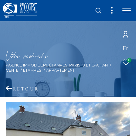
Fr
V
o
r
e
r
e
c
e
c
e
0
AGENCE IMMOBILIÈRE ÉTAMPES, PARIS 19 ET CACHAN
VENTE
ETAMPES
APPARTEMENT
RETOUR