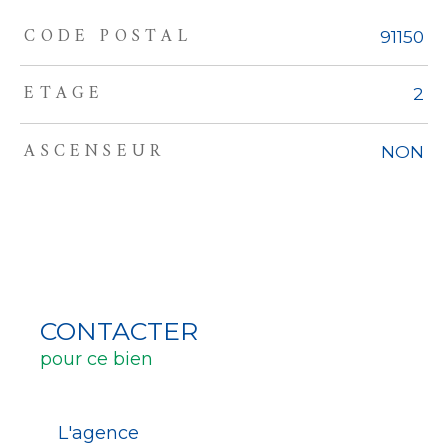
CODE POSTAL
TRAD_ZEPHYR_Caracteristique
TRAD_ZEPHYR_Valeurs
91150
ETAGE
2
ASCENSEUR
NON
CONTACTER
pour ce bien
L'agence