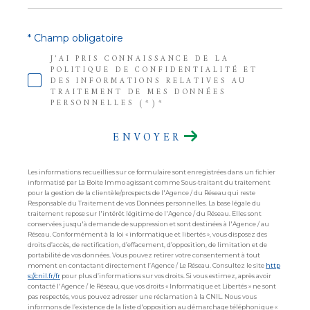
* Champ obligatoire
J'AI PRIS CONNAISSANCE DE LA
POLITIQUE DE CONFIDENTIALITÉ ET
DES INFORMATIONS RELATIVES AU
TRAITEMENT DE MES DONNÉES
PERSONNELLES (*)*
ENVOYER
Les informations recueillies sur ce formulaire sont enregistrées dans un fichier
informatisé par La Boite Immo agissant comme Sous-traitant du traitement
pour la gestion de la clientèle/prospects de l'Agence / du Réseau qui reste
Responsable du Traitement de vos Données personnelles. La base légale du
traitement repose sur l'intérêt légitime de l'Agence / du Réseau. Elles sont
conservées jusqu'à demande de suppression et sont destinées à l'Agence / au
Réseau. Conformément à la loi « informatique et libertés », vous disposez des
droits d’accès, de rectification, d’effacement, d’opposition, de limitation et de
portabilité de vos données. Vous pouvez retirer votre consentement à tout
moment en contactant directement l’Agence / Le Réseau. Consultez le site
http
s://cnil.fr/fr
pour plus d’informations sur vos droits. Si vous estimez, après avoir
contacté l'Agence / le Réseau, que vos droits « Informatique et Libertés » ne sont
pas respectés, vous pouvez adresser une réclamation à la CNIL. Nous vous
informons de l’existence de la liste d'opposition au démarchage téléphonique «