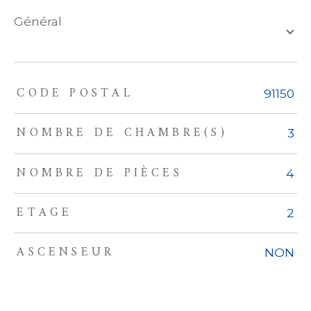
général
CODE POSTAL
TRAD_ZEPHYR_Caracteristique
TRAD_ZEPHYR_Valeurs
91150
NOMBRE DE CHAMBRE(S)
3
NOMBRE DE PIÈCES
4
ETAGE
2
ASCENSEUR
NON