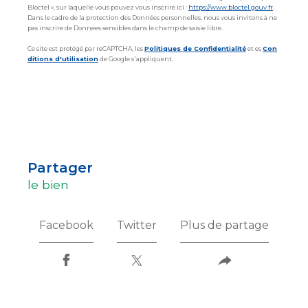
Bloctel », sur laquelle vous pouvez vous inscrire ici :
https://www.bloctel.gouv.fr
.
Dans le cadre de la protection des Données personnelles, nous vous invitons à ne
pas inscrire de Données sensibles dans le champ de saisie libre.
Ce site est protégé par reCAPTCHA, les
Politiques de Confidentialité
et es
Con
ditions d'utilisation
de Google s'appliquent.
partager
le bien
Facebook
Twitter
Plus de partage