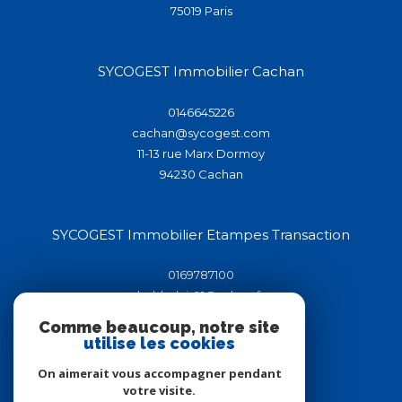
75019
paris
SYCOGEST Immobilier Cachan
0146645226
cachan@sycogest.com
11-13 rue Marx Dormoy
94230
cachan
SYCOGEST Immobilier Etampes Transaction
0169787100
helderluis91@yahoo.fr
44-46 rue de la république
Comme beaucoup, notre site
91150
étampes
utilise les cookies
On aimerait vous accompagner pendant
votre visite.
Adhérents