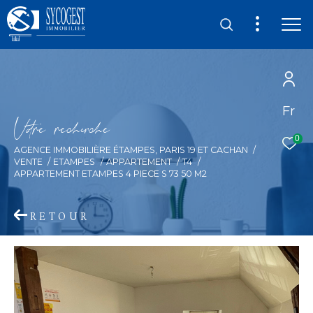
Fr
V
o
r
e
r
e
c
e
c
e
0
AGENCE IMMOBILIÈRE ÉTAMPES, PARIS 19 ET CACHAN
VENTE
ETAMPES
APPARTEMENT
T4
APPARTEMENT ETAMPES 4 PIECE S 73 50 M2
RETOUR