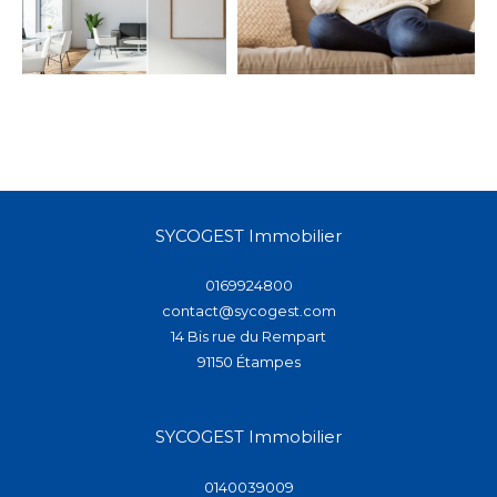
SYCOGEST Immobilier
0169924800
contact@sycogest.com
14 Bis rue du Rempart
91150
étampes
SYCOGEST Immobilier
0140039009