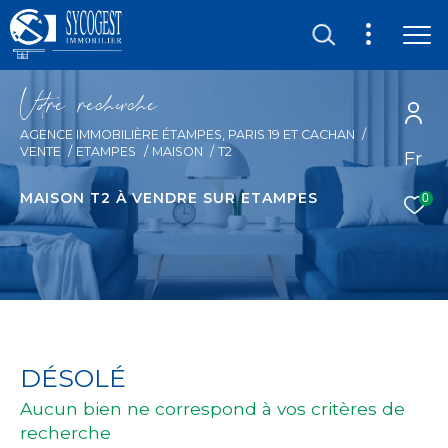
V
o
r
e
r
e
c
e
c
e
AGENCE IMMOBILIÈRE ÉTAMPES, PARIS 19 ET CACHAN
VENTE
ETAMPES
MAISON
T2
Fr
MAISON T2 À VENDRE SUR ETAMPES
0
DÉSOLÉ
Aucun bien ne correspond à vos critères de
recherche