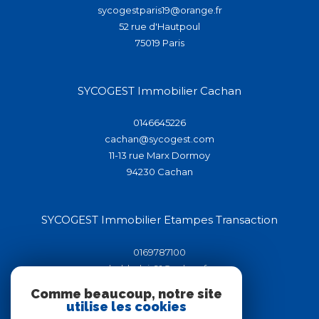
sycogestparis19@orange.fr
52 rue d'Hautpoul
75019
paris
SYCOGEST Immobilier Cachan
0146645226
cachan@sycogest.com
11-13 rue Marx Dormoy
94230
cachan
SYCOGEST Immobilier Etampes Transaction
0169787100
helderluis91@yahoo.fr
44-46 rue de la république
Comme beaucoup, notre site
91150
étampes
utilise les cookies