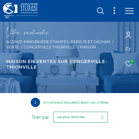
V
o
r
e
r
e
c
e
c
e
AGENCE IMMOBILIÈRE ÉTAMPES, PARIS 19 ET CACHAN
VENTE
CONGERVILLE THIONVILLE
MAISON
Fr
MAISON EN VENTES SUR CONGERVILLE-
0
THIONVILLE
2
Annonce(s) trouvée(s) selon vos critères
Trier par
Les plus récentes