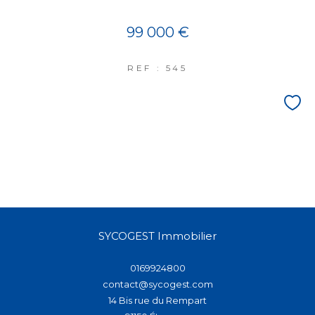
99 000 €
REF : 545
SYCOGEST Immobilier
0169924800
contact@sycogest.com
14 Bis rue du Rempart