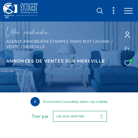
V
o
r
e
r
e
c
e
c
e
AGENCE IMMOBILIÈRE ÉTAMPES, PARIS 19 ET CACHAN
VENTE
MEREVILLE
Fr
ANNONCES DE VENTES SUR MEREVILLE
0
8
Annonce(s) trouvée(s) selon vos critères
Trier par
Les plus récentes