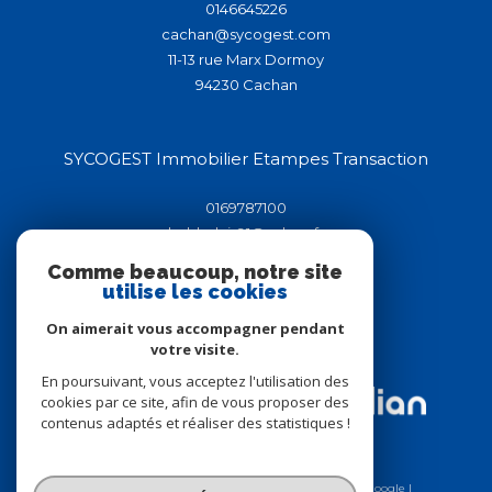
0146645226
cachan@sycogest.com
11-13 rue Marx Dormoy
94230
cachan
SYCOGEST Immobilier Etampes Transaction
0169787100
helderluis91@yahoo.fr
44-46 rue de la république
Comme beaucoup, notre site
91150
étampes
utilise les cookies
On aimerait vous accompagner pendant
votre visite.
Adhérents
En poursuivant, vous acceptez l'utilisation des
cookies par ce site, afin de vous proposer des
contenus adaptés et réaliser des statistiques !
© 2026 | Tous droits réservés | Traduction powered by Google |