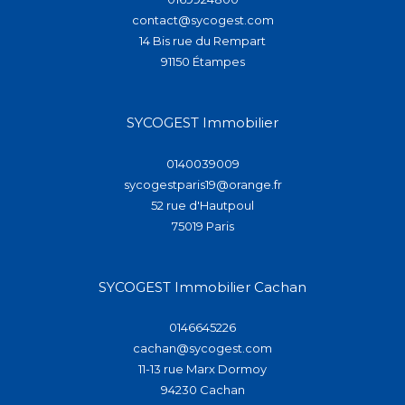
contact@sycogest.com
14 Bis rue du Rempart
91150
étampes
SYCOGEST Immobilier
0140039009
sycogestparis19@orange.fr
52 rue d'Hautpoul
75019
paris
SYCOGEST Immobilier Cachan
0146645226
cachan@sycogest.com
11-13 rue Marx Dormoy
94230
cachan