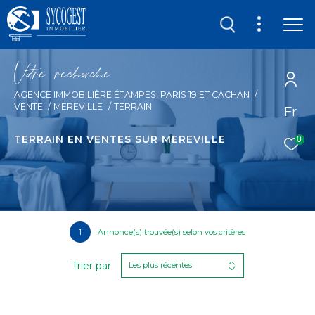
V
o
r
e
r
e
c
e
c
e
AGENCE IMMOBILIÈRE ÉTAMPES, PARIS 19 ET CACHAN
VENTE
MEREVILLE
TERRAIN
Fr
TERRAIN EN VENTES SUR MEREVILLE
0
1
Annonce(s) trouvée(s) selon vos critères
Trier par
Les plus récentes