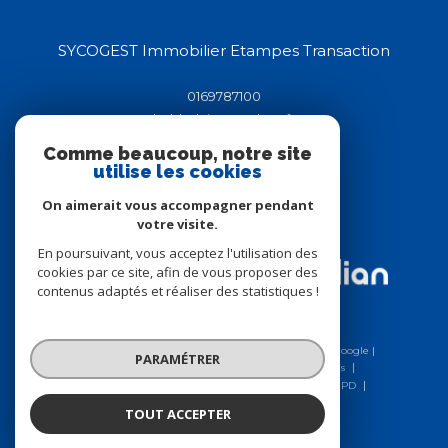
SYCOGEST Immobilier Etampes Transaction
0169787100
helderluis91@yahoo.fr
44-46 rue de la république
Comme beaucoup, notre site
91150
étampes
utilise les cookies
On aimerait vous accompagner pendant
votre visite.
Adhérents
En poursuivant, vous acceptez l'utilisation des
cookies par ce site, afin de vous proposer des
contenus adaptés et réaliser des statistiques !
© 2026 | Tous droits réservés | Traduction powered by Google |
PARAMÉTRER
Nos honoraires
Plan du site
Mentions légales
Charte RGPD
Admin
Nos liens
Politique RGPD
Cookies
TOUT ACCEPTER