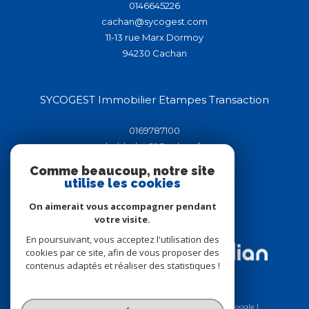
0146645226
cachan@sycogest.com
11-13 rue Marx Dormoy
94230
cachan
SYCOGEST Immobilier Etampes Transaction
0169787100
helderluis91@yahoo.fr
44-46 rue de la république
Comme beaucoup, notre site
91150
étampes
utilise les cookies
On aimerait vous accompagner pendant
votre visite.
Adhérents
En poursuivant, vous acceptez l'utilisation des
cookies par ce site, afin de vous proposer des
contenus adaptés et réaliser des statistiques !
© 2026 | Tous droits réservés | Traduction powered by Google |