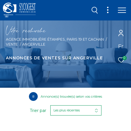
V
o
r
e
r
e
c
e
c
e
AGENCE IMMOBILIÈRE ÉTAMPES, PARIS 19 ET CACHAN
VENTE
ANGERVILLE
Fr
ANNONCES DE VENTES SUR ANGERVILLE
0
8
Annonce(s) trouvée(s) selon vos critères
Trier par
Les plus récentes