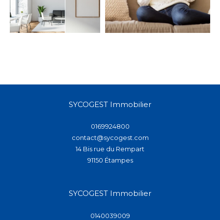
SYCOGEST Immobilier
0169924800
contact@sycogest.com
14 Bis rue du Rempart
91150
étampes
SYCOGEST Immobilier
0140039009