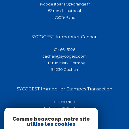
sycogestparis19@orange.fr
52 rue d'Hautpoul
75019
paris
SYCOGEST Immobilier Cachan
0146645226
cachan@sycogest.com
11-13 rue Marx Dormoy
94230
cachan
SYCOGEST Immobilier Etampes Transaction
0169787100
helderluis91@yahoo.fr
44-46 rue de la république
Comme beaucoup, notre site
91150
étampes
utilise les cookies