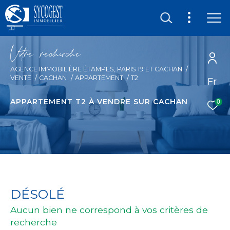
V
o
r
e
r
e
c
e
c
e
AGENCE IMMOBILIÈRE ÉTAMPES, PARIS 19 ET CACHAN
VENTE
CACHAN
APPARTEMENT
T2
Fr
APPARTEMENT T2 À VENDRE SUR CACHAN
0
DÉSOLÉ
Aucun bien ne correspond à vos critères de
recherche