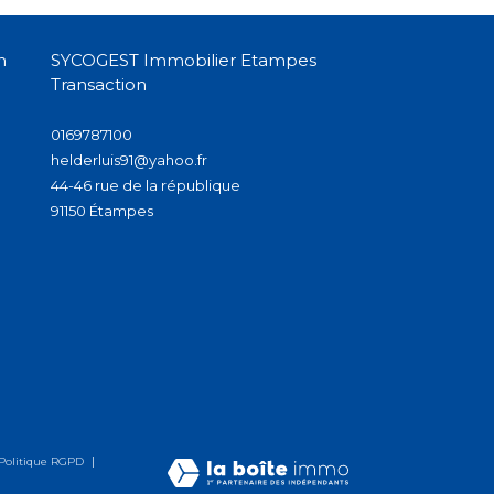
n
SYCOGEST Immobilier Etampes
Transaction
0169787100
helderluis91@yahoo.fr
44-46 rue de la république
91150
étampes
Politique RGPD