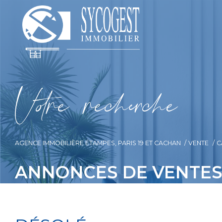
V
o
r
e
r
e
c
e
c
e
AGENCE IMMOBILIÈRE ÉTAMPES, PARIS 19 ET CACHAN
VENTE
C
ANNONCES DE VENTES