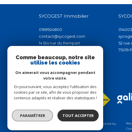
SYCOGEST Immobilier
SYCOG
0169924800
01400
contact@sycogest.com
sycoge
14 Bis rue du Rempart
52 rue
91150
étampes
75019
Comme beaucoup, notre site
utilise les cookies
On aimerait vous accompagner pendant
votre visite.
Adhérents
En poursuivant, vous acceptez l'utilisation des
cookies par ce site, afin de vous proposer des
contenus adaptés et réaliser des statistiques !
PARAMÉTRER
TOUT ACCEPTER
Nos
© 2026 | Tous droits réservés | Traduction powered by
Google |
Coo