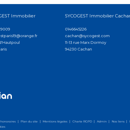
EST Immobilier
SYCOGEST Immobilier Cacha
39009
0146645226
stparis19@orange.fr
cachan@sycogest.com
 d'Hautpoul
11-13 rue Marx Dormoy
paris
94230
cachan
 honoraires
Plan du site
Mentions légales
Charte RGPD
Admin
Nos liens
kies