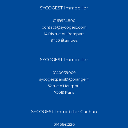
SYCOGEST Immobilier
0169924800
contact@sycogest.com
14 Bis rue du Rempart
91150
étampes
SYCOGEST Immobilier
0140039009
sycogestparis19@orange.fr
52 rue d'Hautpoul
75019
paris
SYCOGEST Immobilier Cachan
0146645226