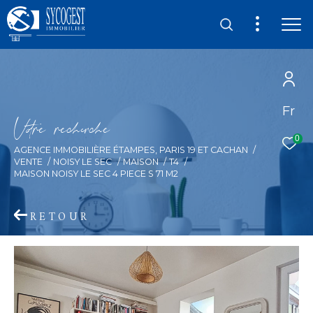
Fr
V
o
r
e
r
e
c
e
c
e
0
AGENCE IMMOBILIÈRE ÉTAMPES, PARIS 19 ET CACHAN
VENTE
NOISY LE SEC
MAISON
T4
MAISON NOISY LE SEC 4 PIECE S 71 M2
RETOUR