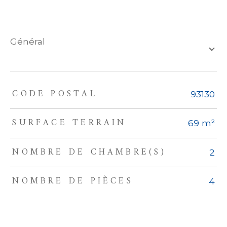
général
CODE POSTAL
TRAD_ZEPHYR_Caracteristique
TRAD_ZEPHYR_Valeurs
93130
SURFACE TERRAIN
69 m²
NOMBRE DE CHAMBRE(S)
2
NOMBRE DE PIÈCES
4