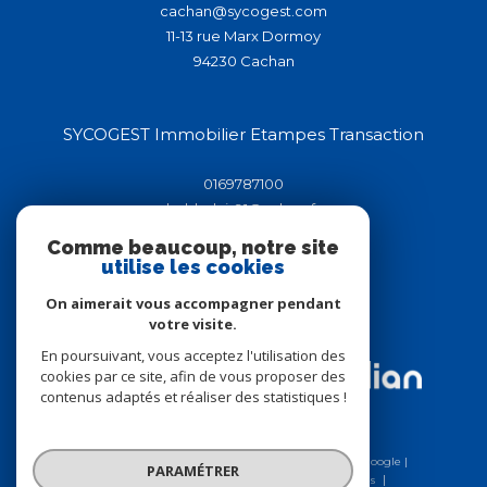
cachan@sycogest.com
11-13 rue Marx Dormoy
94230
cachan
SYCOGEST Immobilier Etampes Transaction
0169787100
helderluis91@yahoo.fr
44-46 rue de la république
Comme beaucoup, notre site
91150
étampes
utilise les cookies
On aimerait vous accompagner pendant
votre visite.
Adhérents
En poursuivant, vous acceptez l'utilisation des
cookies par ce site, afin de vous proposer des
contenus adaptés et réaliser des statistiques !
© 2026 | Tous droits réservés | Traduction powered by Google |
PARAMÉTRER
Nos honoraires
Plan du site
Mentions légales