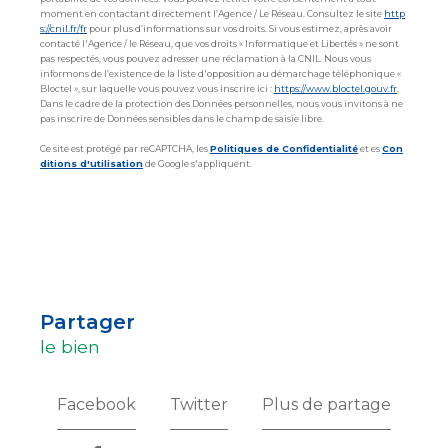
moment en contactant directement l’Agence / Le Réseau. Consultez le site
http
s://cnil.fr/fr
pour plus d’informations sur vos droits. Si vous estimez, après avoir
contacté l'Agence / le Réseau, que vos droits « Informatique et Libertés » ne sont
pas respectés, vous pouvez adresser une réclamation à la CNIL. Nous vous
informons de l’existence de la liste d'opposition au démarchage téléphonique «
Bloctel », sur laquelle vous pouvez vous inscrire ici :
https://www.bloctel.gouv.fr
.
Dans le cadre de la protection des Données personnelles, nous vous invitons à ne
pas inscrire de Données sensibles dans le champ de saisie libre.
Ce site est protégé par reCAPTCHA, les
Politiques de Confidentialité
et es
Con
ditions d'utilisation
de Google s'appliquent.
partager
le bien
Facebook
Twitter
Plus de partage