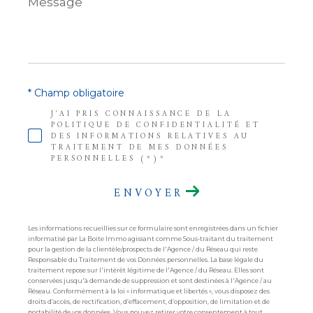
*
* Champ obligatoire
J'AI PRIS CONNAISSANCE DE LA
POLITIQUE DE CONFIDENTIALITÉ ET
DES INFORMATIONS RELATIVES AU
TRAITEMENT DE MES DONNÉES
PERSONNELLES (*)*
ENVOYER
Les informations recueillies sur ce formulaire sont enregistrées dans un fichier
informatisé par La Boite Immo agissant comme Sous-traitant du traitement
pour la gestion de la clientèle/prospects de l'Agence / du Réseau qui reste
Responsable du Traitement de vos Données personnelles. La base légale du
traitement repose sur l'intérêt légitime de l'Agence / du Réseau. Elles sont
conservées jusqu'à demande de suppression et sont destinées à l'Agence / au
Réseau. Conformément à la loi « informatique et libertés », vous disposez des
droits d’accès, de rectification, d’effacement, d’opposition, de limitation et de
portabilité de vos données. Vous pouvez retirer votre consentement à tout